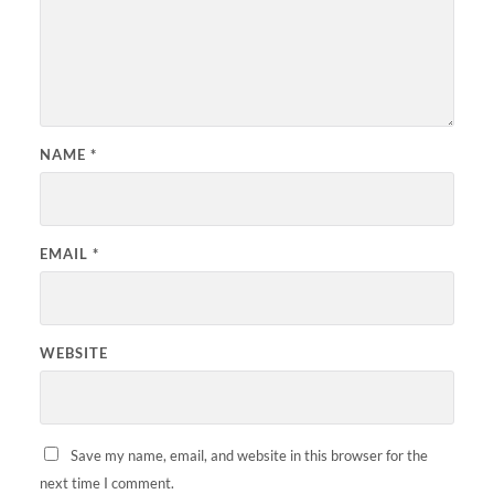
NAME
*
EMAIL
*
WEBSITE
Save my name, email, and website in this browser for the
next time I comment.