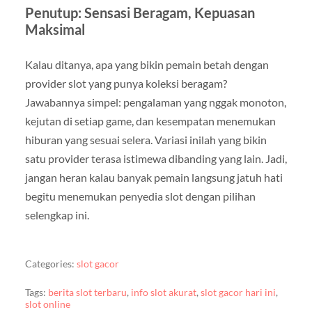
Penutup: Sensasi Beragam, Kepuasan
Maksimal
Kalau ditanya, apa yang bikin pemain betah dengan
provider slot yang punya koleksi beragam?
Jawabannya simpel: pengalaman yang nggak monoton,
kejutan di setiap game, dan kesempatan menemukan
hiburan yang sesuai selera. Variasi inilah yang bikin
satu provider terasa istimewa dibanding yang lain. Jadi,
jangan heran kalau banyak pemain langsung jatuh hati
begitu menemukan penyedia slot dengan pilihan
selengkap ini.
Categories:
slot gacor
Tags:
berita slot terbaru
,
info slot akurat
,
slot gacor hari ini
,
slot online