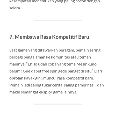
kesempatan menemukan yang paling cocok dengan
selera.
7. Membawa Rasa Kompetitif Baru
Saat game yang ditawarkan beragam, pemain sering
berbagi pengalaman ke komunitas atau teman
mainnya. “Eh, lo udah coba yang tema Mesir kuno
belum? Gue dapet free spin gede banget di situ.” Dari
obrolan kayak gini, muncul rasa kompetitif baru.
Pemain jadi saling tukar cerita, saling pamer hasil, dan
makin semangat eksplor game lainnya.