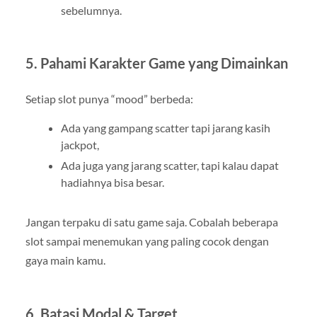
sebelumnya.
5.
Pahami Karakter Game yang Dimainkan
Setiap slot punya “mood” berbeda:
Ada yang gampang scatter tapi jarang kasih
jackpot,
Ada juga yang jarang scatter, tapi kalau dapat
hadiahnya bisa besar.
Jangan terpaku di satu game saja. Cobalah beberapa
slot sampai menemukan yang paling cocok dengan
gaya main kamu.
6.
Batasi Modal & Target