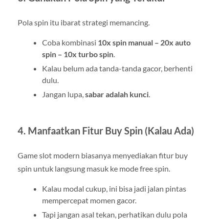
Pola spin itu ibarat strategi memancing.
Coba kombinasi
10x spin manual – 20x auto
spin – 10x turbo spin
.
Kalau belum ada tanda-tanda gacor, berhenti
dulu.
Jangan lupa,
sabar adalah kunci
.
4.
Manfaatkan Fitur Buy Spin (Kalau Ada)
Game slot modern biasanya menyediakan fitur buy
spin untuk langsung masuk ke mode free spin.
Kalau modal cukup, ini bisa jadi jalan pintas
mempercepat momen gacor.
Tapi jangan asal tekan, perhatikan dulu pola