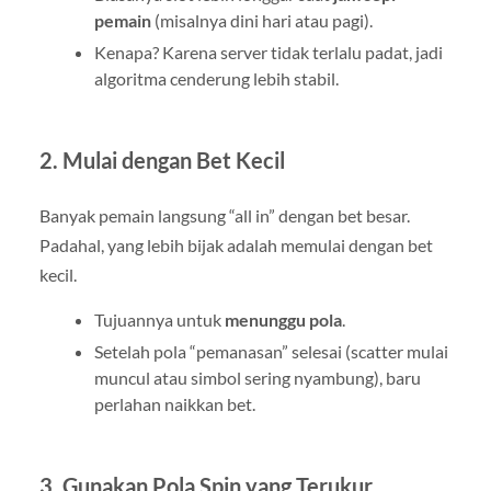
pemain
(misalnya dini hari atau pagi).
Kenapa? Karena server tidak terlalu padat, jadi
algoritma cenderung lebih stabil.
2.
Mulai dengan Bet Kecil
Banyak pemain langsung “all in” dengan bet besar.
Padahal, yang lebih bijak adalah memulai dengan bet
kecil.
Tujuannya untuk
menunggu pola
.
Setelah pola “pemanasan” selesai (scatter mulai
muncul atau simbol sering nyambung), baru
perlahan naikkan bet.
3.
Gunakan Pola Spin yang Terukur