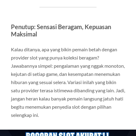
Penutup: Sensasi Beragam, Kepuasan
Maksimal
Kalau ditanya, apa yang bikin pemain betah dengan
provider slot yang punya koleksi beragam?
Jawabannya simpel: pengalaman yang nggak monoton,
kejutan di setiap game, dan kesempatan menemukan
hiburan yang sesuai selera. Variasi inilah yang bikin
satu provider terasa istimewa dibanding yang lain. Jadi,
jangan heran kalau banyak pemain langsung jatuh hati
begitu menemukan penyedia slot dengan pilihan
selengkap ini.