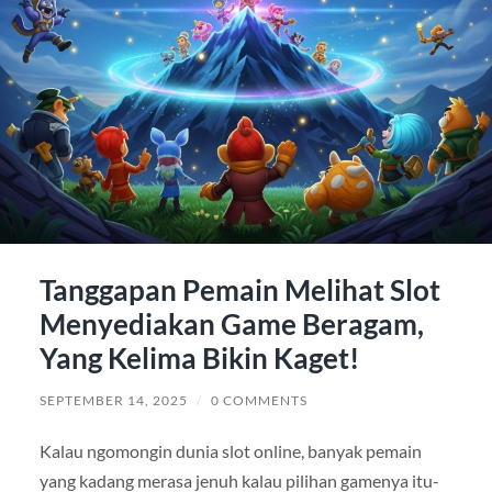
Tanggapan Pemain Melihat Slot
Menyediakan Game Beragam,
Yang Kelima Bikin Kaget!
SEPTEMBER 14, 2025
/
0 COMMENTS
Kalau ngomongin dunia slot online, banyak pemain
yang kadang merasa jenuh kalau pilihan gamenya itu-