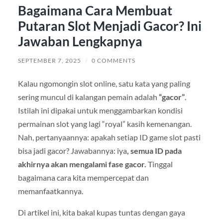
Bagaimana Cara Membuat
Putaran Slot Menjadi Gacor? Ini
Jawaban Lengkapnya
SEPTEMBER 7, 2025
/
0 COMMENTS
Kalau ngomongin slot online, satu kata yang paling
sering muncul di kalangan pemain adalah
“gacor”
.
Istilah ini dipakai untuk menggambarkan kondisi
permainan slot yang lagi “royal” kasih kemenangan.
Nah, pertanyaannya: apakah setiap ID game slot pasti
bisa jadi gacor? Jawabannya: iya
, semua ID pada
akhirnya akan mengalami fase gacor.
Tinggal
bagaimana cara kita mempercepat dan
memanfaatkannya.
Di artikel ini, kita bakal kupas tuntas dengan gaya