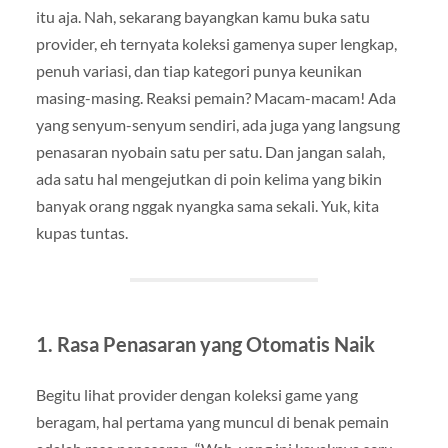
itu aja. Nah, sekarang bayangkan kamu buka satu
provider, eh ternyata koleksi gamenya super lengkap,
penuh variasi, dan tiap kategori punya keunikan
masing-masing. Reaksi pemain? Macam-macam! Ada
yang senyum-senyum sendiri, ada juga yang langsung
penasaran nyobain satu per satu. Dan jangan salah,
ada satu hal mengejutkan di poin kelima yang bikin
banyak orang nggak nyangka sama sekali. Yuk, kita
kupas tuntas.
1. Rasa Penasaran yang Otomatis Naik
Begitu lihat provider dengan koleksi game yang
beragam, hal pertama yang muncul di benak pemain