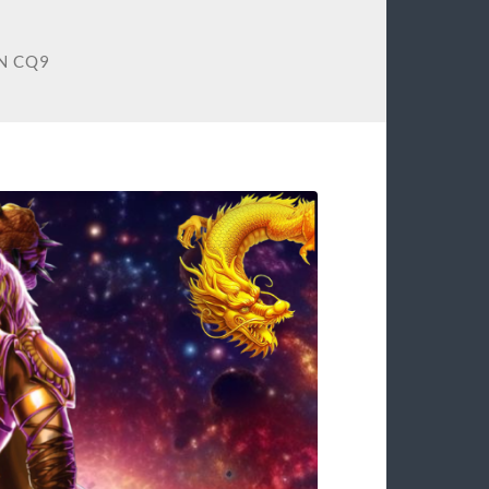
N CQ9