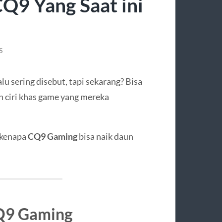
CQ9 Yang Saat ini
S
u sering disebut, tapi sekarang? Bisa
an ciri khas game yang mereka
s kenapa
CQ9 Gaming
bisa naik daun
CQ9 Gaming