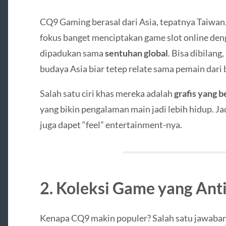
CQ9 Gaming berasal dari Asia, tepatnya Taiwan.
fokus banget menciptakan game slot online de
dipadukan sama
sentuhan global
. Bisa dibilan
budaya Asia biar tetep relate sama pemain dari 
Salah satu ciri khas mereka adalah
grafis yang b
yang bikin pengalaman main jadi lebih hidup. Ja
juga dapet “feel” entertainment-nya.
2. Koleksi Game yang An
Kenapa CQ9 makin populer? Salah satu jawaban