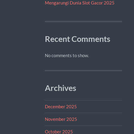
Mengarungi Dunia Slot Gacor 2025
Recent Comments
No comments to show.
Archives
December 2025
November 2025
October 2025