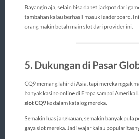
Bayangin aja, selain bisa dapet jackpot dari gam
tambahan kalau berhasil masuk leaderboard. Ini
orang makin betah main slot dari provider ini.
5. Dukungan di Pasar Glo
CQ9 memang lahir di Asia, tapi mereka nggak mau
banyak kasino online di Eropa sampai Amerika
slot CQ9
ke dalam katalog mereka.
Semakin luas jangkauan, semakin banyak pula p
gaya slot mereka. Jadi wajar kalau popularitasn