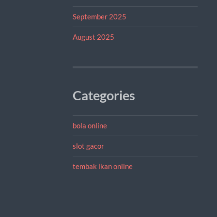
September 2025
August 2025
Categories
bola online
slot gacor
tembak ikan online